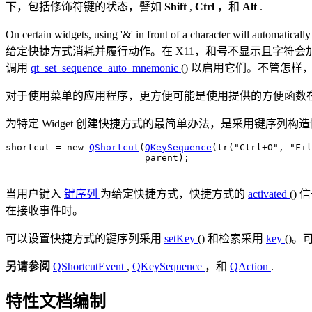
下，包括修饰符键的状态，譬如
Shift
,
Ctrl
，和
Alt
.
On certain widgets, using '&' in front of a character will automatically
给定快捷方式消耗并履行动作。在 X11，和号不显示且字符会加
调用
qt_set_sequence_auto_mnemonic
() 以启用它们。不管怎样
对于使用菜单的应用程序，更方便可能是使用提供的方便函数
为特定 Widget 创建快捷方式的最简单办法，是采用键序列构
shortcut 
=
new
QShortcut
(
QKeySequence
(tr(
"Ctrl+O"
,
"Fil
                         parent);

当用户键入
键序列
为给定快捷方式，快捷方式的
activated
()
在接收事件时。
可以设置快捷方式的键序列采用
setKey
() 和检索采用
key
()。
另请参阅
QShortcutEvent
,
QKeySequence
，和
QAction
.
特性文档编制