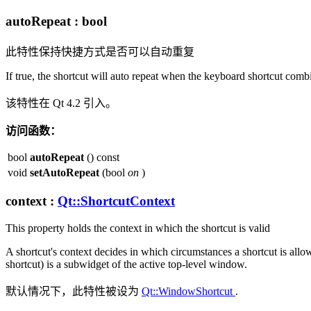
autoRepeat
:
bool
此特性保持快捷方式是否可以自动重复
If true, the shortcut will auto repeat when the keyboard shortcut comb
该特性在 Qt 4.2 引入。
访问函数：
bool
autoRepeat
() const
void
setAutoRepeat
(bool
on
)
context
:
Qt::ShortcutContext
This property holds the context in which the shortcut is valid
A shortcut's context decides in which circumstances a shortcut is allo
shortcut) is a subwidget of the active top-level window.
默认情况下，此特性被设为
Qt::WindowShortcut
.