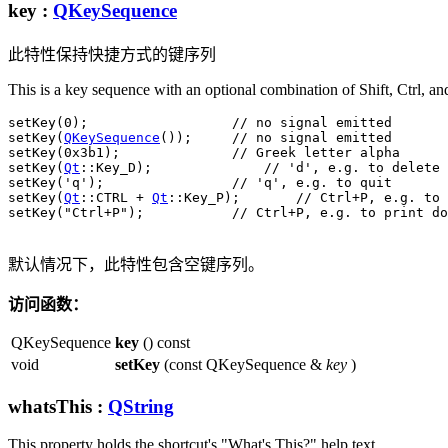
key
:
QKeySequence
此特性保持快捷方式的键序列
This is a key sequence with an optional combination of Shift, Ctrl, 
setKey(
0
);                  
// no signal emitted
setKey(
QKeySequence
());     
// no signal emitted
setKey(
0x3b1
);              
// Greek letter alpha
setKey(
Qt
::
Key_D);              
// 'd', e.g. to delete
setKey(
'q'
);                
// 'q', e.g. to quit
setKey(
Qt
::
CTRL 
+
Qt
::
Key_P);       
// Ctrl+P, e.g. to 
setKey(
"Ctrl+P"
);           
// Ctrl+P, e.g. to print do
默认情况下，此特性包含空键序列。
访问函数：
QKeySequence
key
() const
void
setKey
(const QKeySequence &
key
)
whatsThis
:
QString
This property holds the shortcut's "What's This?" help text