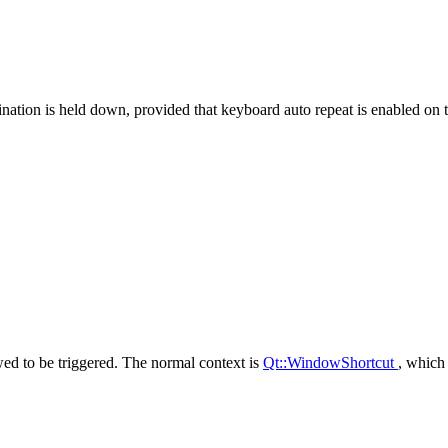
ination is held down, provided that keyboard auto repeat is enabled on t
wed to be triggered. The normal context is
Qt::WindowShortcut
, which 