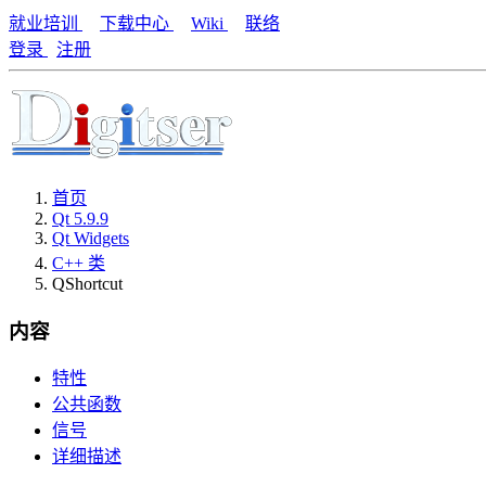
就业培训
下载中心
Wiki
联络
登录
注册
首页
Qt 5.9.9
Qt Widgets
C++ 类
QShortcut
内容
特性
公共函数
信号
详细描述