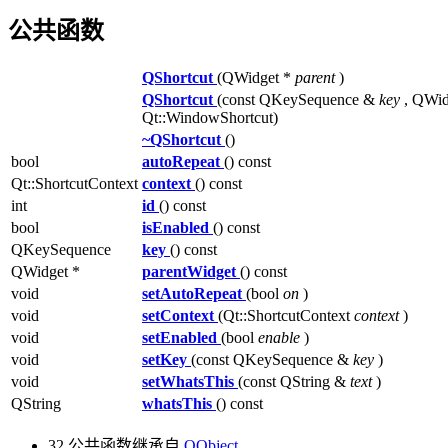
公共函数
QShortcut
(QWidget *
parent
)
QShortcut
(const QKeySequence &
key
, QWi
Qt::WindowShortcut)
~QShortcut
()
bool
autoRepeat
() const
Qt::ShortcutContext
context
() const
int
id
() const
bool
isEnabled
() const
QKeySequence
key
() const
QWidget *
parentWidget
() const
void
setAutoRepeat
(bool
on
)
void
setContext
(Qt::ShortcutContext
context
)
void
setEnabled
(bool
enable
)
void
setKey
(const QKeySequence &
key
)
void
setWhatsThis
(const QString &
text
)
QString
whatsThis
() const
32 公共函数继承自
QObject