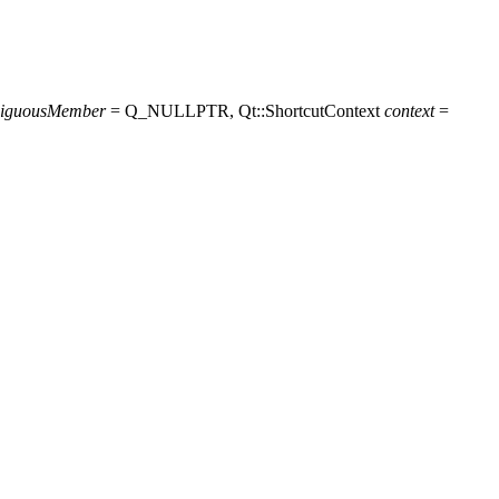
iguousMember
= Q_NULLPTR, Qt::ShortcutContext
context
=