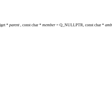
dget *
parent
, const char *
member
= Q_NULLPTR, const char *
amb