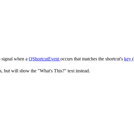
) signal when a
QShortcutEvent
occurs that matches the shortcut's
key
s, but will show the "What's This?" text instead.