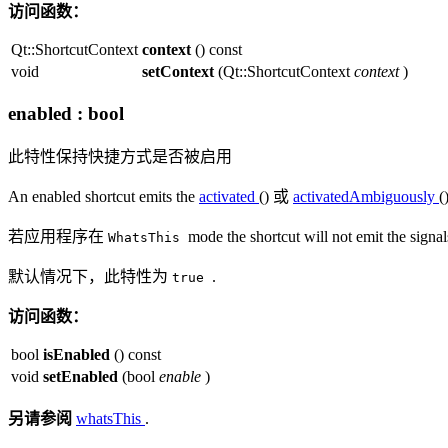
访问函数：
Qt::ShortcutContext
context
() const
void
setContext
(Qt::ShortcutContext
context
)
enabled
:
bool
此特性保持快捷方式是否被启用
An enabled shortcut emits the
activated
() 或
activatedAmbiguously
(
若应用程序在
mode the shortcut will not emit the signal
WhatsThis
默认情况下，此特性为
.
true
访问函数：
bool
isEnabled
() const
void
setEnabled
(bool
enable
)
另请参阅
whatsThis
.