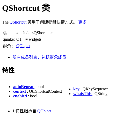
QShortcut 类
The
QShortcut
类用于创建键盘快捷方式。
更多...
#include <QShortcut>
头：
qmake:
QT += widgets
QObject
继承：
所有成员列表，包括继承成员
特性
autoRepeat
: bool
key
: QKeySequence
context
: Qt::ShortcutContext
whatsThis
: QString
enabled
: bool
1 特性继承自
QObject