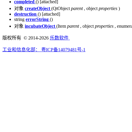
completed
() [attached]
对象
createObject
(QtObject
parent
, object
properties
)
destruction
() [attached]
string
errorString
()
对象
incubateObject
(Item
parent
, object
properties
, enumer
版权所有 © 2014-2026
乐数软件
工业和信息化部：
粤ICP备14079481号-1