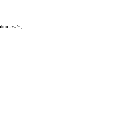
ation
mode
)