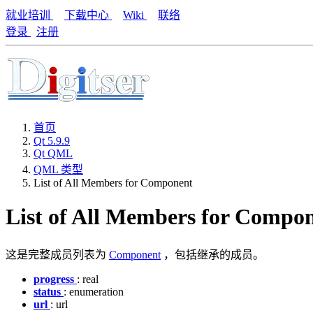
就业培训
下载中心
Wiki
联络
登录
注册
首页
Qt 5.9.9
Qt QML
QML 类型
List of All Members for Component
List of All Members for Compo
这是完整成员列表为
Component
，包括继承的成员。
progress
: real
status
: enumeration
url
: url